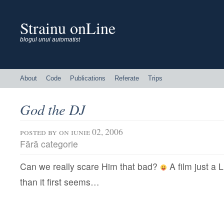
Strainu onLine
blogul unui automatist
About
Code
Publications
Referate
Trips
God the DJ
posted by
on iunie 02, 2006
Fără categorie
Can we really scare Him that bad?
A film just a
than it first seems…