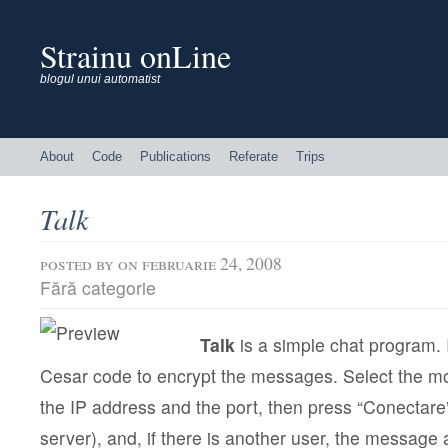
Strainu onLine
blogul unui automatist
About
Code
Publications
Referate
Trips
Talk
posted by
on februarie 24, 2008
Fără categorie
Talk
is a simple chat program. 
Cesar code to encrypt the messages. Select the mod
the IP address and the port, then press “Conectare”
server), and, if there is another user, the message a