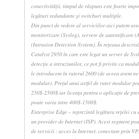
conectivităţii, timpul de răspuns este foarte impor
legături redundante şi switchuri multiple.
Din punct de vedere al serviciilor aici putem avea
monitorizare (Syslog), servere de autentificare 
(Intrusion Detection System). În reţeaua descrisă
Catalyst 2950 în care este legat un server de Sys
detecţie a intruziunilor, ce pot fi privite ca mod
le introducem în ruterul 2600 (de aceea avem ne
modular). Preţul unui astfel de ruter modular poa
250$-2500$ iar licenţa pentru o aplicaţie de prev
poate varia intre 400$-1500$.
Enterprise Edge – reprezintă legătura reţelei cu 
un provider de Internet (ISP). Acest segment poat
de servicii : acces la Internet, conectare prin VP