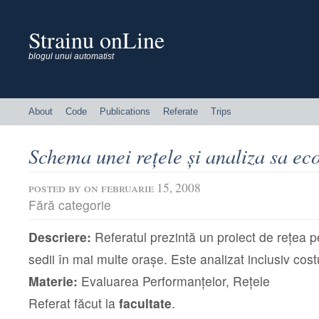
Strainu onLine
blogul unui automatist
About
Code
Publications
Referate
Trips
Schema unei reţele şi analiza sa e
posted by
on februarie 15, 2008
Fără categorie
Descriere:
Referatul prezintă un proiect de reţea 
sedii în mai multe oraşe. Este analizat inclusiv costu
Materie:
Evaluarea Performanţelor, Reţele
Referat făcut la
facultate
.