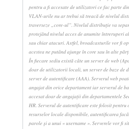
pentru a fi accesate de utilizatori ce fac parte di
VLAN-urile nu ar trebui să treacă de nivelul distr
traverseze „core-ul”. Nivelul distribuţie va separ
protejând nivelul acces de anumite întreruperi ale 
sau chiar atacuri. Astfel, broadcasturile vor fi opr
acestea ne putând ajunge în core sau în alte părţi 
În fiecare sediu există câte un server de web (Ap
doar de utilizatorii locali, un server de baze d
server de autentificare (AAA). Serverul web poate
angajat din orice departament iar serverul de baz
accesat doar de angajaţii din departamentele Sec
HR. Serverul de autentificare este folosit pentru
resurselor locale disponibile, autentificarea fac
parole şi a unui « username ». Serverele vor fi si