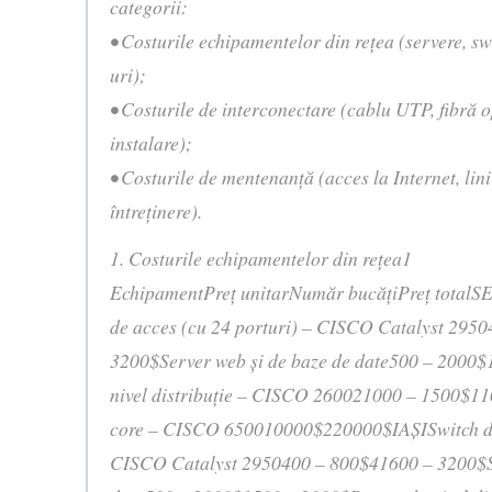
categorii:
• Costurile echipamentelor din reţea (servere, swi
uri);
• Costurile de interconectare (cablu UTP, fibră op
instalare);
• Costurile de mentenanţă (acces la Internet, linii
întreţinere).
1. Costurile echipamentelor din reţea1
EchipamentPreţ unitarNumăr bucăţiPreţ tota
de acces (cu 24 porturi) – CISCO Catalyst 295
3200$Server web şi de baze de date500 – 2000$
nivel distribuţie – CISCO 260021000 – 1500$1
core – CISCO 650010000$220000$IAŞISwitch de 
CISCO Catalyst 2950400 – 800$41600 – 3200$Se