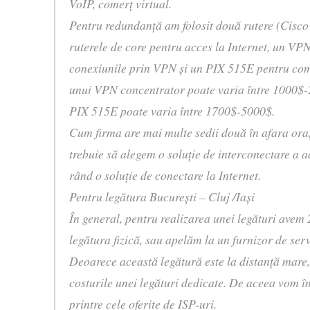
VoIP, comerţ virtual.
Pentru redundanţă am folosit două rutere (Cisco
ruterele de core pentru acces la Internet, un VP
conexiunile prin VPN şi un PIX 515E pentru come
unui VPN concentrator poate varia între 1000$-
PIX 515E poate varia între 1700$-5000$.
Cum firma are mai multe sedii două în afara oraşu
trebuie să alegem o soluţie de interconectare a a
rând o soluţie de conectare la Internet.
Pentru legătura Bucureşti – Cluj /Iaşi
În general, pentru realizarea unei legături avem 
legătura fizică, sau apelăm la un furnizor de serv
Deoarece această legătură este la distanţă mare, 
costurile unei legături dedicate. De aceea vom î
printre cele oferite de ISP-uri.