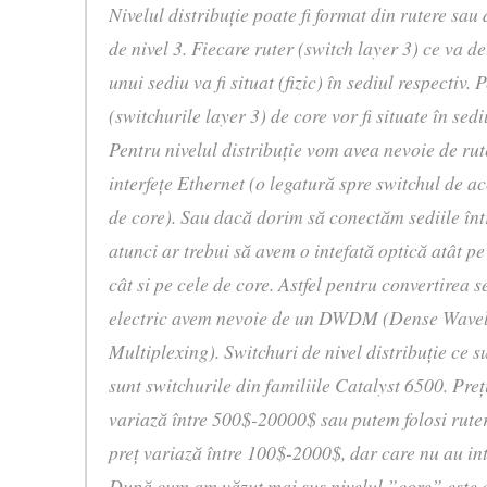
Nivelul distribuţie poate fi format din rutere sau 
de nivel 3. Fiecare ruter (switch layer 3) ce va de
unui sediu va fi situat (fizic) în sediul respectiv.
(switchurile layer 3) de core vor fi situate în sed
Pentru nivelul distribuţie vom avea nevoie de rute
interfeţe Ethernet (o legatură spre switchul de ac
de core). Sau dacă dorim să conectăm sediile într
atunci ar trebui să avem o intefată optică atât pe 
cât si pe cele de core. Astfel pentru convertirea 
electric avem nevoie de un DWDM (Dense Wavel
Multiplexing). Switchuri de nivel distribuţie ce s
sunt switchurile din familiile Catalyst 6500. Preţ
variază între 500$-20000$ sau putem folosi rute
preţ variază între 100$-2000$, dar care nu au int
După cum am văzut mai sus nivelul ”core” este 