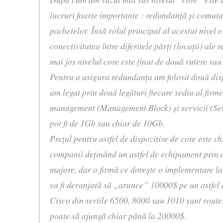
lucruri foarte importante : redundanţă şi comuta
pachetelor. Însă rolul principal al acestui nivel 
conectivitatea între diferitele părţi (locaţii) ale 
mai jos nivelul core este ţinut de două rutere sau 
Pentru a asigura redundanţa am folosit două disp
am legat prin două legături fiecare sediu al firmei
management (Management Block) şi servicii (Ser
pot fi de 1Gb sau chiar de 10Gb.
Preţul pentru astfel de dispozitive de core este c
companii deţinând un astfel de echipament prin
majore, dar o firmă ce doreşte o implementare la
va fi deranjată să „arunce” 10000$ pe un astfel
Cisco din seriile 6500, 8000 sau 1010 sunt router
poate să ajungă chiar până la 20000$.