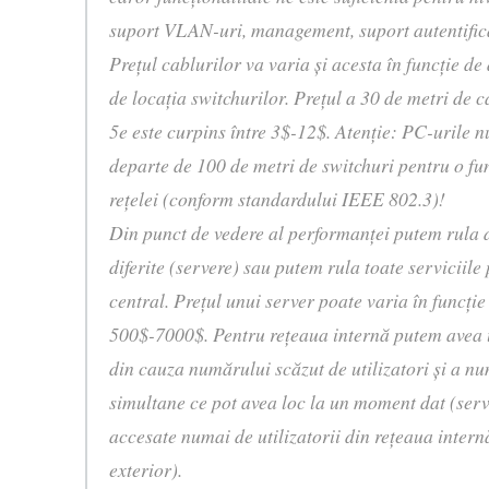
suport VLAN-uri, management, suport autentific
Preţul cablurilor va varia şi acesta în funcţie de
de locaţia switchurilor. Preţul a 30 de metri de
5e este curpins între 3$-12$. Atenţie: PC-urile nu
departe de 100 de metri de switchuri pentru o fun
reţelei (conform standardului IEEE 802.3)!
Din punct de vedere al performanţei putem rula dif
diferite (servere) sau putem rula toate serviciile
central. Preţul unui server poate varia în funcţi
500$-7000$. Pentru reţeaua internă putem avea u
din cauza numărului scăzut de utilizatori şi a n
simultane ce pot avea loc la un moment dat (serve
accesate numai de utilizatorii din reţeaua internă
exterior).