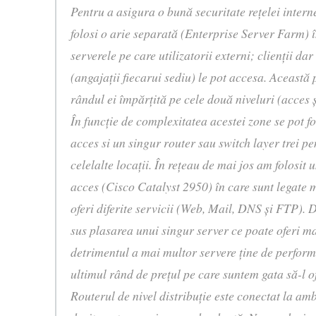
Pentru a asigura o bună securitate reţelei intern
folosi o arie separată (Enterprise Server Farm) î
serverele pe care utilizatorii externi; clienţii dar 
(angajaţii fiecarui sediu) le pot accesa. Această p
rândul ei împărţită pe cele două niveluri (acces şi
În funcţie de complexitatea acestei zone se pot f
acces si un singur router sau switch layer trei pe
celelalte locaţii. În reţeau de mai jos am folosit 
acces (Cisco Catalyst 2950) în care sunt legate 
oferi diferite servicii (Web, Mail, DNS şi FTP).
sus plasarea unui singur server ce poate oferi ma
detrimentul a mai multor servere ţine de performa
ultimul rând de preţul pe care suntem gata să-l o
Routerul de nivel distribuţie este conectat la amb