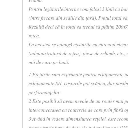
€/lună.
Pentru legăturile interne vom folosi 3 linii cu 
(între fiecare din sediile din ţară). Preţul total 
Rezultă deci că în total va trebui să plătim 200€
reţea.
La acestea se adaugă costurile cu curentul elect
(administratorii de reţea), piese de schimb, etc.,
mii de euro pe lună.
1 Preţurile sunt exprimate pentru echipamente no
echipamente SH, costurile pot scădea, dar posibi
performanţelor
2 Este posibil să avem nevoie de un router mai 
interconectarea cu routerele de core prin fibră o
3 Având în vedere dimensiunea reţelei, este reco
un server de baze de date şi unul mai mic de DN