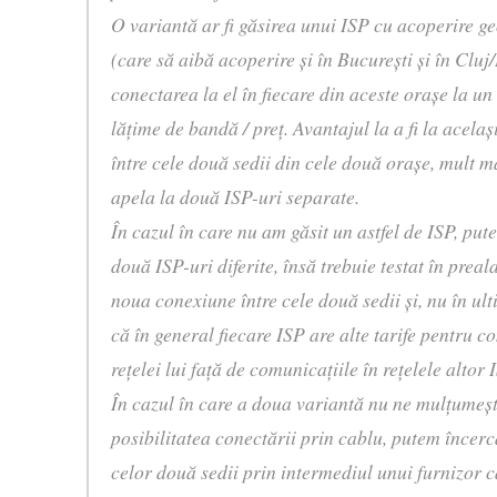
O variantă ar fi găsirea unui ISP cu acoperire g
(care să aibă acoperire şi în Bucureşti şi în Cluj
conectarea la el în fiecare din aceste oraşe la u
lăţime de bandă / preţ. Avantajul la a fi la acela
între cele două sedii din cele două oraşe, mult 
apela la două ISP-uri separate.
În cazul în care nu am găsit un astfel de ISP, pu
două ISP-uri diferite, însă trebuie testat în preala
noua conexiune între cele două sedii şi, nu în ult
că în general fiecare ISP are alte tarife pentru c
reţelei lui faţă de comunicaţiile în reţelele altor 
În cazul în care a doua variantă nu ne mulţumeşt
posibilitatea conectării prin cablu, putem încer
celor două sedii prin intermediul unui furnizor ca