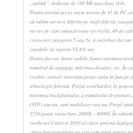
„uplink”, dedicate de 100 Mb sau chiar 1Gb.
Pentru nivelul acces avem nevoie de 45 de PC-ur
să rulăm servicii diferite pe staţii diferite sau 
server pe care rulează toate serviciile, 48 de cabl
crossover categoria 5 sau 5e, 4 switchuri fiecare 
capabile să suporte VLAN-uri.
Pentru fiecare dintre sediile firmei mărimea nive
numărul de angajaţi, mărimea locaţiei, etc. În c
(sediul central) investiţia poate varia în funcţie
tehnologia folosită. Preţul switchurilor în genera
mărimea backplainului, a numărului de porturi
(STP) sau nu, sunt multilayer sau nu. Preţul unu
3550 poate varia între 2000$ – 4000$. În schimb
swithcuri Catalyst 2950 al căror preţ nu depăşe
căror funcţionalitate ne este suficientă pentru ni