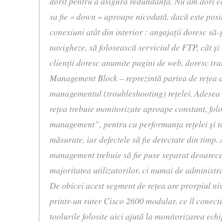
dorit pentru a asigura redundanţă. Nu am dori ca
sa fie « down » aproape nicodată, dacă este posi
conexiuni atât din interior : angajaţii doresc să-
navigheze, să folosească serviciul de FTP, cât şi 
clienţii doresc anumite pagini de web, doresc tra
Management Block – reprezintă partea de reţea 
managementul (troubleshooting) reţelei. Adesea ac
reţea trebuie monitorizate aproape constant, fol
management”, pentru ca performanţa reţelei şi tol
măsurate, iar defectele să fie detectate din timp.
management trebuie să fie puse separat deoarece
majoritatea utilizatorilor, ci numai de administra
De obicei acest segment de reţea are prorpiul niv
printr-un ruter Cisco 2600 modular, ce îl conect
toolurile folosite aici ajută la monitorizarea ech