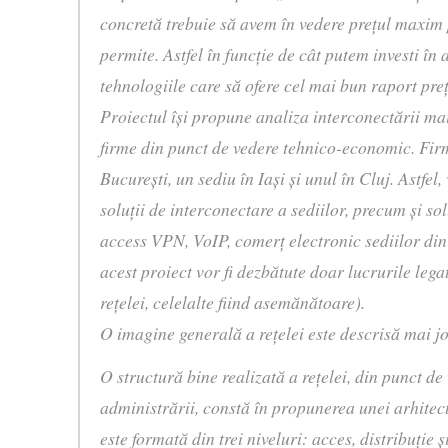
concretă trebuie să avem în vedere preţul maxim 
permite. Astfel în funcţie de cât putem investi în 
tehnologiile care să ofere cel mai bun raport preţ
Proiectul îşi propune analiza interconectării mai
firme din punct de vedere tehnico-economic. Firm
Bucureşti, un sediu în Iaşi şi unul în Cluj. Astfe
soluţii de interconectare a sediilor, precum şi sol
access VPN, VoIP, comerţ electronic sediilor din B
acest proiect vor fi dezbătute doar lucrurile lega
reţelei, celelalte fiind asemănătoare).
O imagine generală a reţelei este descrisă mai jo
O structură bine realizată a reţelei, din punct de
administrării, constă în propunerea unei arhitec
este formată din trei niveluri: acces, distribuţie 