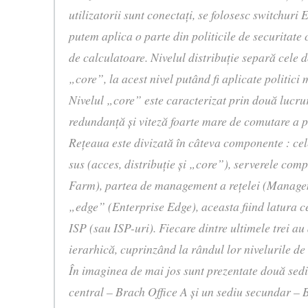
utilizatorii sunt conectaţi, se folosesc switchuri E
putem aplica o parte din politicile de securitate 
de calculatoare. Nivelul distribuţie separă cele d
„core”, la acest nivel putând fi aplicate politici
Nivelul „core” este caracterizat prin două lucru
redundanţă şi viteză foarte mare de comutare a p
Reţeaua este divizată în câteva componente : cele
sus (acces, distribuţie şi „core”), serverele com
Farm), partea de management a reţelei (Managem
„edge” (Enterprise Edge), aceasta fiind latura c
ISP (sau ISP-uri). Fiecare dintre ultimele trei a
ierarhică, cuprinzând la rândul lor nivelurile de 
În imaginea de mai jos sunt prezentate două sedii
central – Brach Office A şi un sediu secundar – 