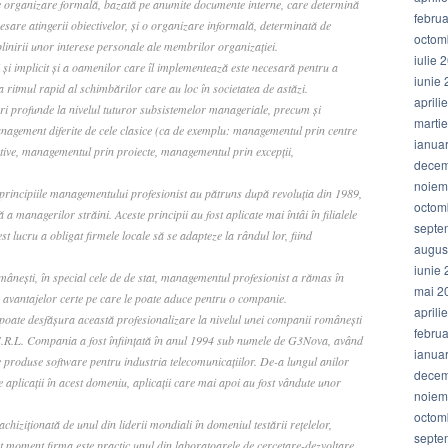
e organizare formală, bazată pe anumite documente interne, care determină
febru
cesare atingerii obiectivelor, şi o organizare informală, determinată de
octom
linirii unor interese personale ale membrilor organizaţiei.
iulie 
i implicit şi a oamenilor care îl implementează este necesară pentru a
iunie
 ritmul rapid al schimbărilor care au loc în societatea de astăzi.
aprili
i profunde la nivelul tuturor subsistemelor manageriale, precum şi
marti
agement diferite de cele clasice (ca de exemplu: managementul prin centre
ianua
tive, managementul prin proiecte, managementul prin excepţii,
decem
.
noiem
principiile managementului profesionist au pătruns după revoluţia din 1989,
octom
ă a managerilor străini. Aceste principii au fost aplicate mai întâi în filialele
septe
t lucru a obligat firmele locale să se adapteze la rândul lor, fiind
augus
iunie
mâneşti, în special cele de de stat, managementul profesionist a rămas în
mai 2
 avantajelor certe pe care le poate aduce pentru o companie.
aprili
e poate desfăşura această profesionalizare la nivelul unei companii româneşti
febru
.R.L. Compania a fost înfiinţată în anul 1994 sub numele de G3Nova, având
ianua
de produse software pentru industria telecomunicaţiilor. De-a lungul anilor
decem
aplicaţii în acest domeniu, aplicaţii care mai apoi au fost vândute unor
noiem
octom
hiziţionată de unul din liderii mondiali în domeniul testării reţelelor,
septe
 moment firma este practic unul din laboratoarele de cercetare-dezvoltare