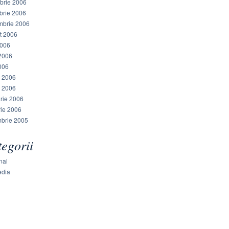
brie 2006
brie 2006
mbrie 2006
t 2006
2006
 2006
006
e 2006
e 2006
arie 2006
rie 2006
brie 2005
egorii
nal
edia