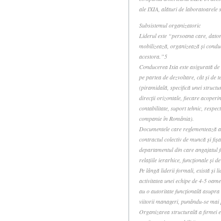
ale IXIA, alături de laboratoarele 
Subsistemul organizatoric
Liderul este “persoana care, datorit
mobilizează, organizează şi conduce
acestora.”5
Conducerea Ixia este asigurată de 
pe partea de dezvoltare, cât şi de
(piramidală, specifică unei structur
direcţii orizontale, fiecare acoperi
contabilitate, suport tehnic, respec
companie în România).
Documentele care reglementează act
contractul colectiv de muncă şi fiş
departamentul din care angajatul fa
relaţiile ierarhice, funcţionale şi d
Pe lângă liderii formali, există şi 
activitatea unei echipe de 4-5 oame
au o autoritate funcţională asupra 
viitorii manageri, punându-se mai p
Organizarea structurală a firmei e