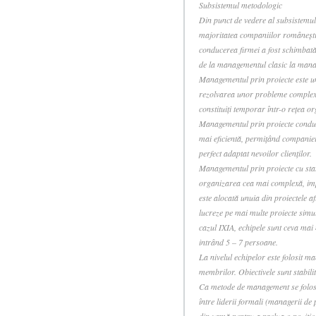
Subsistemul metodologic
Din punct de vedere al subsistemu
majoritatea companiilor româneşti
conducerea firmei a fost schimbată,
de la managementul clasic la mana
Managementul prin proiecte este un
rezolvarea unor probleme complexe,
constituiţi temporar într-o reţea 
Managementul prin proiecte conduce
mai eficientă, permiţând companiei 
perfect adaptat nevoilor clienţilor.
Managementul prin proiecte cu stat
organizarea cea mai complexă, impl
este alocată unuia din proiectele a
lucreze pe mai multe proiecte simul
cazul IXIA, echipele sunt ceva mai 
intrând 5 – 7 persoane.
La nivelul echipelor este folosit ma
membrilor. Obiectivele sunt stabilit
Ca metode de management se foloses
între liderii formali (managerii de 