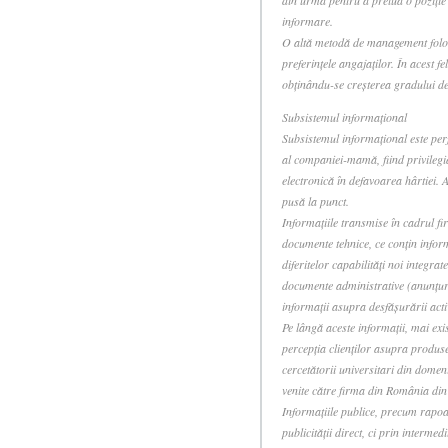
din urmă pentru a prelua o poziţie 
informare.
O altă metodă de management folosit
preferinţele angajaţilor. În acest f
obţinându-se creşterea gradului de
Subsistemul informaţional
Subsistemul informaţional este perfe
al companiei-mamă, fiind privilegiat
electronică în defavoarea hârtiei. A
pusă la punct.
Informaţiile transmise în cadrul fir
documente tehnice, ce conţin infor
diferitelor capabilităţi noi integra
documente administrative (anunţuri
informaţii asupra desfăşurării acti
Pe lângă aceste informaţii, mai exis
percepţia clienţilor asupra produs
cercetătorii universitari din domeni
venite către firma din România din 
Informaţiile publice, precum rapoar
publicităţii direct, ci prin interm