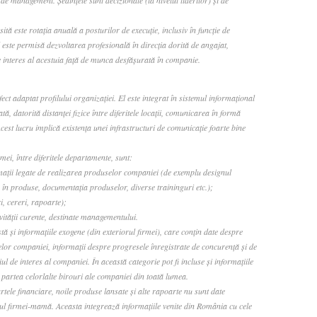
de management. Şedinţele sunt decizionale (la nivelul liderilor) şi de
ă este rotaţia anuală a posturilor de execuţie, inclusiv în funcţie de
el este permisă dezvoltarea profesională în direcţia dorită de angajat,
 interes al acestuia faţă de munca desfăşurată în companie.
ct adaptat profilului organizaţiei. El este integrat în sistemul informaţional
ă, datorită distanţei fizice între diferitele locaţii, comunicarea în formă
cest lucru implică existenţa unei infrastructuri de comunicaţie foarte bine
mei, între diferitele departamente, sunt:
maţii legate de realizarea produselor companiei (de exemplu designul
te în produse, documentaţia produselor, diverse traininguri etc.);
, cereri, rapoarte);
vităţii curente, destinate managementului.
tă şi informaţiile exogene (din exteriorul firmei), care conţin date despre
elor companiei, informaţii despre progresele înregistrate de concurenţă şi de
ul de interes al companiei. În această categorie pot fi incluse şi informaţiile
partea celorlalte birouri ale companiei din toată lumea.
tele financiare, noile produse lansate şi alte rapoarte nu sunt date
ediul firmei-mamă. Aceasta integrează informaţiile venite din România cu cele