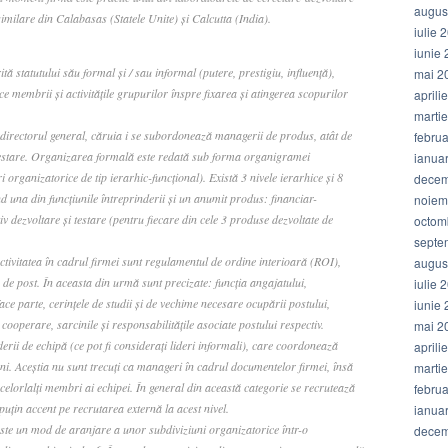
augus
similare din Calabasas (Statele Unite) şi Calcutta (India).
iulie 
iunie
ă statutului său formal şi / sau informal (putere, prestigiu, influenţă),
mai 2
 membrii şi activităţile grupurilor înspre fixarea şi atingerea scopurilor
aprili
marti
directorul general, căruia i se subordonează managerii de produs, atât de
febru
 testare. Organizarea formală este redată sub forma organigramei
ianua
i organizatorice de tip ierarhic-funcţional). Există 3 nivele ierarhice şi 8
decem
nd una din funcţiunile întreprinderii şi un anumit produs: financiar-
noiem
tiv dezvoltare şi testare (pentru fiecare din cele 3 produse dezvoltate de
octom
septe
ivitatea în cadrul firmei sunt regulamentul de ordine interioară (ROI),
augus
a de post. În aceasta din urmă sunt precizate: funcţia angajatului,
iulie 
ce parte, cerinţele de studii şi de vechime necesare ocupării postului,
iunie
e cooperare, sarcinile şi responsabilităţile asociate postului respectiv.
mai 2
liderii de echipă (ce pot fi consideraţi lideri informali), care coordonează
aprili
ni. Aceştia nu sunt trecuţi ca manageri în cadrul documentelor firmei, însă
marti
celorlalţi membri ai echipei. În general din această categorie se recrutează
febru
uţin accent pe recrutarea externă la acest nivel.
ianua
ste un mod de aranjare a unor subdiviziuni organizatorice într-o
decem