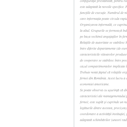
configuraţie prestabilită, pentru r
este adaptată la nevoile specifice.
funcţiile de execuţie. Numărul de ni
care informaţia poate circula rapid 
Organizarea informală, ce cuprinde 
la altul. Grupurile se formează înde
pe baza vechimii angajaţilor în firm
Relaţiile de autoritate se stabilesc
între diferite departamente (de ex
caracteristicile viitoarelor produs
de cooperare se stabilesc între pos
cazul compartimentelor implicate în
Trebuie notat faptul că relaţiile org
firmei din România. Acest lucru a d
economiei americane.
Se poate observa cu uşurinţă că di
caracteristici ale managementului 
firmei; este suplă şi cuprinde un nu
legăturile dintre acestea, precizeaz
coordonare a activităţii instituţiei,
adaptată schimbărilor (uneori radic