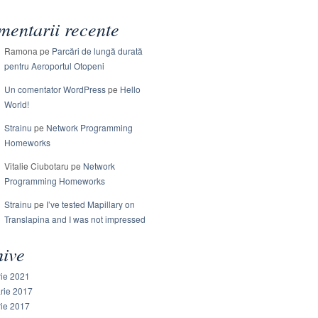
entarii recente
Ramona
pe
Parcări de lungă durată
pentru Aeroportul Otopeni
Un comentator WordPress
pe
Hello
World!
Strainu
pe
Network Programming
Homeworks
Vitalie Ciubotaru
pe
Network
Programming Homeworks
Strainu
pe
I’ve tested Mapillary on
Translapina and I was not impressed
hive
rie 2021
arie 2017
rie 2017