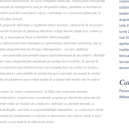
ealizarea obiectivelor6. În cazul companiei analizate, organizarea structurală
noiem
 Funcţiile de management sunt pe cât posibil reduse, punându-se accentul pe
octom
veluri ierarhice este foarte scăzut, realizându-se o structură aplatizată, în
septe
în plan vertical.
augus
grupurile informale şi legăturile dintre acestea7, variază de la un proiect
iulie 
osebi în funcţie de plasarea diferitelor echipe într-un spaţiu fizic comun şi
iunie
ă, şi mai puţin pe baza prieteniilor dintre angajaţi.
mai 2
 în cadrul firmei între manageri şi subordonaţi (autoritate ierarhică), dar şi
aprili
emplu departamentul de Product Management – cel care stabileşte
marti
e – are autoritate funcţională asupra departamentului de dezvoltare). Relaţiile
febru
turi sau compartimente amplasate pe acelaşi nivel ierarhic, în special în
ianua
 realizarea unui anumit proiect (de exemplu între dezvoltare şi testare).
decem
anizatorice sunt stabilite la nivelul întregii corporaţii, nu numai la nivelul
Cat
us la adoptarea unor relaţii testate de-a lungul mai multor ani în cadrul
Perso
n punct de vedere organizatoric, în IXIA sunt respectate anumite
Wikip
profesionist: organizarea corespunde scopului şi obiectivelor generale ale
măr redus de niveluri de conducere; defineşte cu claritate funcţiile şi
ă atribuţiile, sarcinile şi responsabilităţile angajatilor; se realizează o bună
 gradul de complexitate şi realizare a obiectivelor este ridicat; poate fi uşor
ale) ce pot apărea în obiectivele firmei.