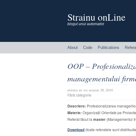
Strainu onLine
blogul unui automatist
About
Code
Publications
Refera
OOP – Profesionaliza
managementului firm
posted by
on martie 28, 2010
Fără categorie
Descriere:
Profesionalizarea managerilor
Materie:
Organizații Orientate pe Proiecte
Referat făcut la
master
(Managementul Inf
Download
(toate referatele sunt distribui