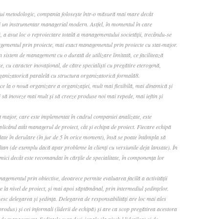
lui metodologic, compania foloseşte într-o măsură mai mare decât
 un instrumentar managerial modern. Astfel, în momentul în care
 a avut loc o reproiectare totală a managementului societăţii, trecându-se
gementul prin proiecte, mai exact managementul prin proiecte cu stat-major.
 sistem de management cu o durată de utilizare limitată, ce facilitează
 cu caracter inovaţional, de către specialişti cu pregătire eterogenă,
organizatorică paralelă cu structura organizatorică formală8.
 la o nouă organizare a organizaţiei, mult mai flexibilă, mai dinamică şi
să inoveze mai mult şi să creeze produse noi mai repede, mai ieftin şi
 major, care este implementat în cadrul companiei analizate, este
icând atât managerul de proiect, cât şi echipa de proiect. Fiecare echipă
flate în derulare (în jur de 5 în orice moment), însă se poate întâmpla să
tan (de exemplu dacă apar probleme la clienţi cu versiunile deja lansate). În
mici decât este recomandat în cărţile de specialitate, în componenţa lor
nagementul prin obiective, deoarece permite evaluarea facilă a activităţii
e la nivel de proiect, şi mai apoi săptămânal, prin intermediul şedinţelor.
c delegarea şi şedinţa. Delegarea de responsabilităţi are loc mai ales
produs) şi cei informali (liderii de echipă) şi are ca scop pregătirea acestora