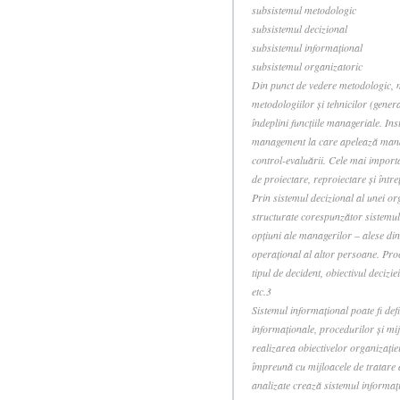
subsistemul metodologic
subsistemul decizional
subsistemul informaţional
subsistemul organizatoric
Din punct de vedere metodologic, m
metodologiilor şi tehnicilor (gener
îndeplini funcţiile manageriale. In
management la care apelează manage
control-evaluării. Cele mai impor
de proiectare, reproiectare şi într
Prin sistemul decizional al unei or
structurate corespunzător sistemulu
opţiuni ale managerilor – alese di
operaţional al altor persoane. Proce
tipul de decident, obiectivul decizie
etc.3
Sistemul informaţional poate fi defi
informaţionale, procedurilor şi mijl
realizarea obiectivelor organizaţiei
împreună cu mijloacele de tratare 
analizate crează sistemul informaţ