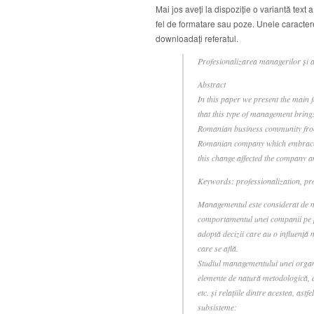
Mai jos aveți la dispoziție o variantă text 
fel de formatare sau poze. Unele caractere
downloadați referatul.
Profesionalizarea managerilor şi 
Abstract
In this paper we present the main 
that this type of management brings 
Romanian business community from t
Romanian company which embraced t
this change affected the company a
Keywords: professionalization, p
Managementul este considerat de ma
comportamentul unei companii pe pi
adoptă decizii care au o influenţă
care se află.
Studiul managementului unei organ
elemente de natură metodologică, d
etc. şi relaţiile dintre acestea, as
subsisteme: