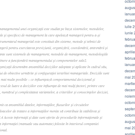
octom
augus
ianua
decem
iulie 
anagementul unei organizaţii este studiat pe baza sistemelor, metodelor,
iunie
ale şi specifice) de management la care apelează managerii pentru a-şi
febru
strumentarul managerial este constituit din sisteme, metode şi tehnici de
decem
rii pentru exercitarea previziunii, organizării, coordonării, antrenării şi
aprili
tante sunt sistemele de management, metodele de management, metodologiile
febru
eţinere a funcţionării managementului şi componentelor sale2.
ianua
ganizaţii desemnăm ansamblul deciziilor adoptate şi aplicate în cadrul său,
decem
i de obiective urmărite şi configuraţiei ierarhiei manageriale. Deciziile sunt
mai 2
n mai multe posibile – ce influenţează comportamentul decizional şi
marti
sul de luare a deciziilor este influenţat de mai mulţi factori, printre care
decem
i, numărul şi complexitatea variantelor, a criteriilor şi consecinţelor deciziei,
noiem
octom
nit ca ansamblul datelor, informaţiilor, fluxurilor şi circuitelor
septe
oacelor de tratare a informaţiilor menite să contribuie la stabilirea şi
octom
.4 Aceste informaţii şi date sunt oferite de procedurile informaţionale şi
augus
a informaţiei (manuale sau automate) folosite în interiorul companiei
mai 2
ional.
aprili