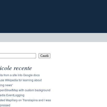
Caută
icole recente
ta from a site into Google docs
use Wikipedia for learning about
king news”
OpenStreetMap with custom background
edia EventLogging
ested Mapillary on Translapina and I was
mpressed