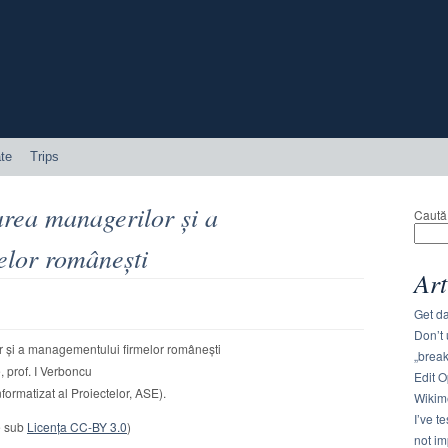
te
Trips
rea managerilor și a
Caută
elor românești
Art
Get da
Don’t 
 și a managementului firmelor românești
„brea
, prof. I Verboncu
Edit 
ormatizat al Proiectelor, ASE).
Wikim
I’ve t
te sub
Licenţa CC-BY 3.0
)
not i