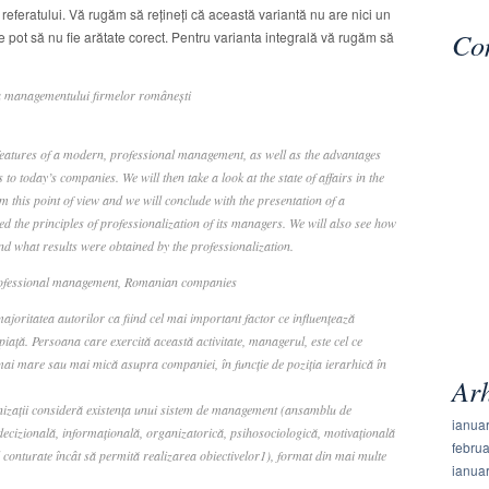
a referatului. Vă rugăm să rețineți că această variantă nu are nici un
Com
 pot să nu fie arătate corect. Pentru varianta integrală vă rugăm să
a managementului firmelor româneşti
features of a modern, professional management, as well as the advantages
to today’s companies. We will then take a look at the state of affairs in the
his point of view and we will conclude with the presentation of a
he principles of professionalization of its managers. We will also see how
nd what results were obtained by the professionalization.
rofessional management, Romanian companies
joritatea autorilor ca fiind cel mai important factor ce influenţează
aţă. Persoana care exercită această activitate, managerul, este cel ce
 mai mare sau mai mică asupra companiei, în funcţie de poziţia ierarhică în
Ar
izaţii consideră existenţa unui sistem de management (ansamblu de
ianua
ecizională, informaţională, organizatorică, psihosociologică, motivaţională
febru
tfel conturate încât să permită realizarea obiectivelor1), format din mai multe
ianua