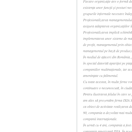
Fiecare organizaţie are o formă d
existenţa unor funcţii şi posturi ne
grupurile informale necesare îndep
Profesionalizarea managementului ş
asigura adaptarea organizaţiilor la
Profesionalizarea implică schimbăr
implementarea unor sisteme de man
de profit, managementul prin obiec
managementul pe bază de produs)
În mediul de afaceri din România, 
în special datorită apariţiei pe piaţ
companiilor multinaţionale, iar aces
ameninţate cu falimentul.
Cu toate acestea, în multe firme ro
continuare o necunoscută, în ciuda
Pentru ilustrarea felului în care s
am ales să prezentăm firma IXIA S
ca obiect de activitate realizarea 
90, compania a dezvoltat mai multe 
companii internaţionale.
În urmă cu 4 ani, compania a fost ac
compania americană IXIA. În acest